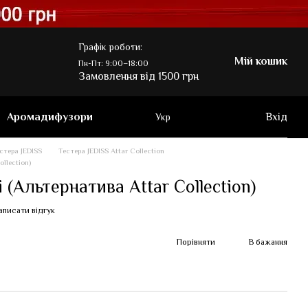
Графік роботи:
Мій кошик
Пн-Пт: 9:00–18:00
Замовлення від 1500 грн
Аромадифузори
Вхід
Укр
стера JEDISS
Тестера JEDISS Attar Collection
llection)
 (Альтернатива Attar Collection)
аписати відгук
Порівняти
В бажання