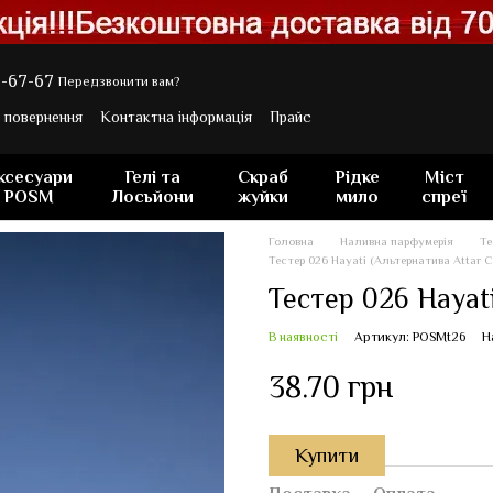
-67-67
Передзвонити вам?
а повернення
Контактна інформація
Прайс
ксесуари
Гелі та
Скраб
Рідке
Міст
POSM
Лосьйони
жуйки
мило
спреї
Головна
Наливна парфумерія
Те
Тестер 026 Hayati (Альтернатива Attar Co
Тестер 026 Hayati
В наявності
Артикул: POSMt26
Н
38.70 грн
Купити