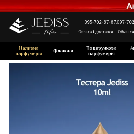
Перейти до основного контенту
095-702-67-67,
097-702
Оплата і доставка
Обмін т
Наливна
Подарункова
А
Флакони
парфумерія
парфумерія