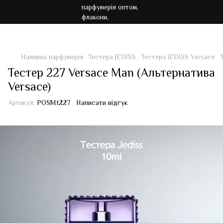
Акція!!! Безкоштовна доставка від 7000 грн
Наливна парфумерія
Тестера JEDISS
Тестера JEDISS Versace
Тестер 227 Versace Man (Альтернатива
Versace)
Артикул:
POSMt227
Написати відгук