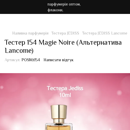
Акція!!! Безкоштовна доставка від 7000 грн
Наливна парфумерія
Тестера JEDISS
Тестера JEDISS Lancome
Тестер 154 Magie Noire (Альтернатива
Lancome)
Артикул:
POSMt154
Написати відгук