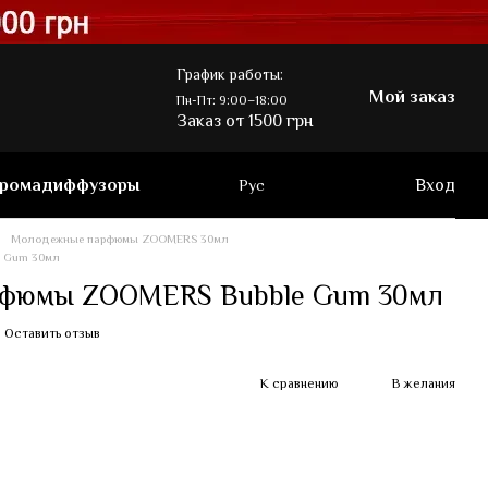
График работы:
Мой заказ
Пн-Пт: 9:00–18:00
Заказ от 1500 грн
ромадиффузоры
Вход
Рус
Молодежные парфюмы ZOOMERS 30мл
 Gum 30мл
фюмы ZOOMERS Bubble Gum 30мл
Оставить отзыв
К сравнению
В желания