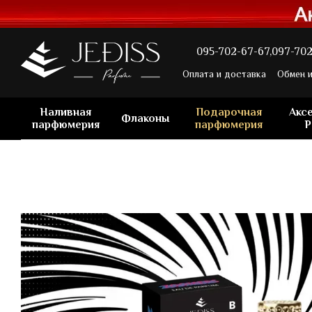
Перейти к основному контенту
095-702-67-67,
097-702
Оплата и доставка
Обмен и
Наливная
Подарочная
Акс
Флаконы
парфюмерия
парфюмерия