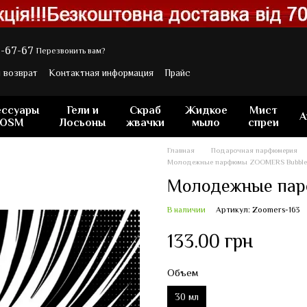
-67-67
Перезвонить вам?
 возврат
Контактная информация
Прайс
ессуары
Гели и
Скраб
Жидкое
Мист
А
POSM
Лосьоны
жвачки
мыло
спреи
Главная
Подарочная парфюмерия
Молодежные парфюмы ZOOMERS Bubble
Молодежные пар
В наличии
Артикул: Zoomers-163
133.00 грн
Объем
30 мл