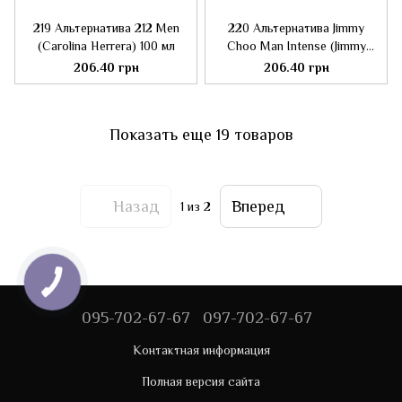
219 Альтернатива 212 Men
220 Альтернатива Jimmy
(Carolina Herrera) 100 мл
Choo Man Intense (Jimmy
Choo) 100 мл
206.40 грн
206.40 грн
Показать еще 19 товаров
Назад
Вперед
1
из 2
095-702-67-67
097-702-67-67
Контактная информация
Полная версия сайта