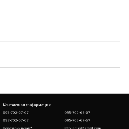
Контактная информация
095-702-67-67
095-702-67-67
097-702-67-67
095-702-67-67
info.jediss@gmail.com
Перезвонить вам?