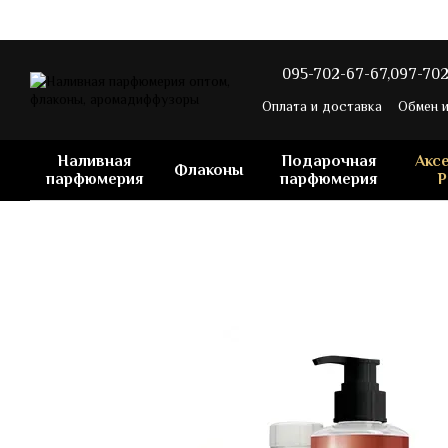
Перейти к основному контенту
095-702-67-67,
097-702
Оплата и доставка
Обмен и
Наливная
Подарочная
Акс
Флаконы
парфюмерия
парфюмерия