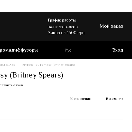
График работы:
Мой заказ
Пн-Пт: 9:00–18:00
Заказ от 1500 грн
ромадиффузоры
Вход
Рус
ры JEDISS
Амфора 160 Fantasy (Britney Spears)
y (Britney Spears)
ставить отзыв
К сравнению
В желания