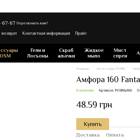
-67-67
Перезвонить вам?
 возврат
Контактная информация
Прайс
ессуары
Гели и
Скраб
Жидкое
Мист
А
POSM
Лосьоны
жвачки
мыло
спреи
Главная
Аксессуары POSM
Амфо
Амфора 160 Fantas
В наличии
Артикул: POSMa160
О
48.59 грн
Купить
Доставка
Оплата