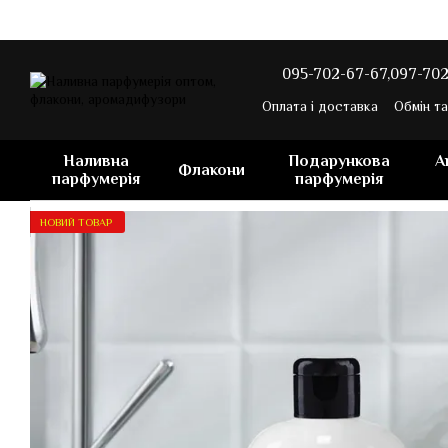
Перейти до основного контенту
095-702-67-67,
097-702
Оплата і доставка
Обмін т
Наливна
Подарункова
А
Флакони
парфумерія
парфумерія
НОВИЙ ТОВАР