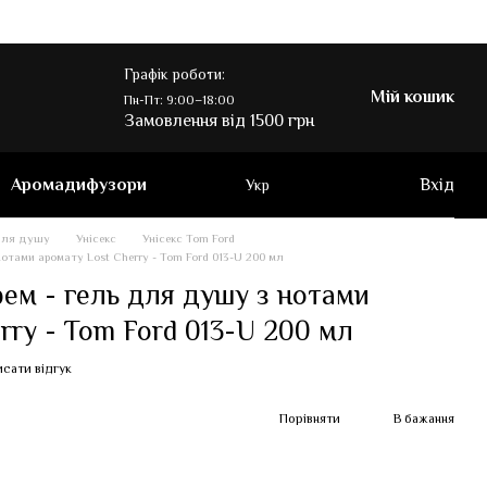
Графік роботи:
Мій кошик
Пн-Пт: 9:00–18:00
Замовлення від 1500 грн
Аромадифузори
Вхід
Укр
для душу
Унісекс
Унісекс Tom Ford
отами аромату Lost Cherry - Tom Ford 013-U 200 мл
ем - гель для душу з нотами
rry - Tom Ford 013-U 200 мл
сати відгук
Порівняти
В бажання