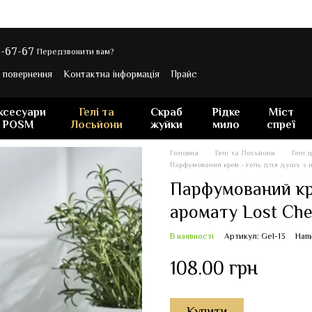
-67-67
Передзвонити вам?
а повернення
Контактна інформація
Прайс
ксесуари
Гелі та
Скраб
Рідке
Міст
POSM
Лосьйони
жуйки
мило
спреї
Головна
Гелі та Лосьйони
Гелі 
Парфумований крем - гель для душу з н
Парфумований кр
аромату Lost Che
В наявності
Артикул: Gel-13
Напи
108.00 грн
Купити