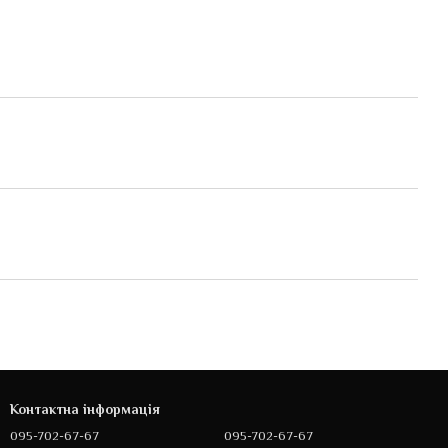
Контактна інформація
095-702-67-67
095-702-67-67