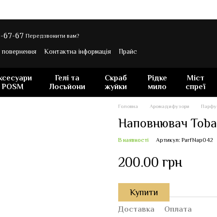
-67-67
Передзвонити вам?
а повернення
Контактна інформація
Прайс
ксесуари
Гелі та
Скраб
Рідке
Міст
POSM
Лосьйони
жуйки
мило
спреї
Головна
Аромадифузори
Парфу
Наповнювач Tobac
В наявності
Артикул: ParfNap042
200.00 грн
Купити
Доставка
Оплата