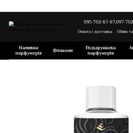
Перейти до основного контенту
095-702-67-67,
097-702
Оплата і доставка
Обмін т
Наливна
Подарункова
А
Флакони
парфумерія
парфумерія