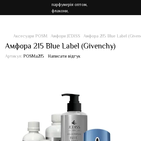
Акція!!! Безкоштовна доставка від 7000 грн
Аксесуари POSM
Амфори JEDISS
Амфора 215 Blue Label (Given
Амфора 215 Blue Label (Givenchy)
Артикул:
POSMa215
Написати відгук