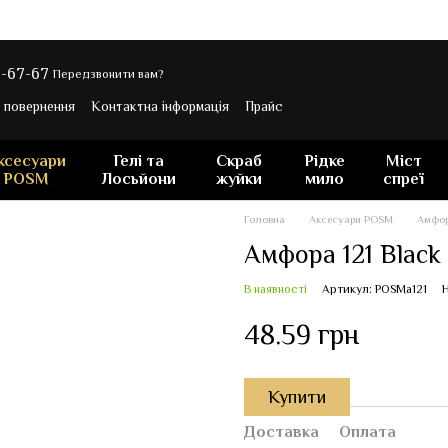
-67-67
Передзвонити вам?
а повернення
Контактна інформація
Прайс
ксесуари
Гелі та
Скраб
Рідке
Міст
POSM
Лосьйони
жуйки
мило
спреї
Головна
Аксесуари POSM
Амфор
Амфора 121 Black 
В наявності
Артикул: POSMa121
Н
48.59 грн
Купити
Доставка
Оплата