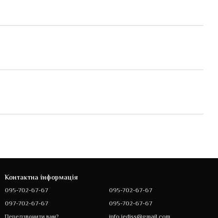
Контактна інформація
095-702-67-67
095-702-67-67
097-702-67-67
095-702-67-67
info.jediss@gmail.com
Передзвонити вам?