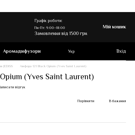
Графік роботи:
Мій кошик
Пн-Пт: 9:00–18:00
Замовлення від 1500 грн
Аромадифузори
Вхід
Укр
и JEDISS
Амфора 121 Black Opium (Yves Saint Laurent)
Opium (Yves Saint Laurent)
аписати відгук
Порівняти
В бажання