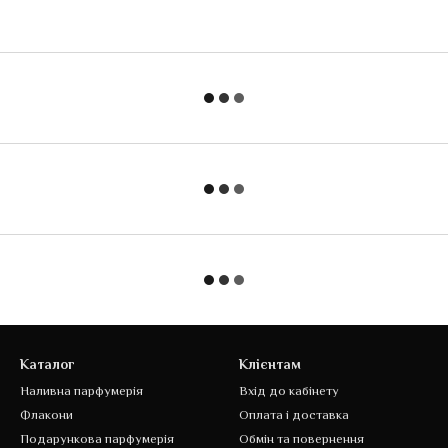
Каталог
Клієнтам
Наливна парфумерія
Вхід до кабінету
Флакони
Оплата і доставка
Подарункова парфумерія
Обмін та повернення