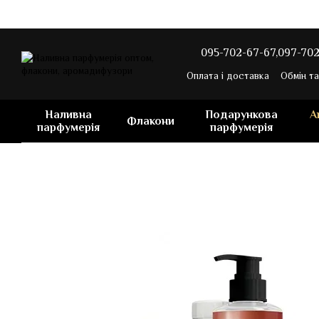
Перейти до основного контенту
095-702-67-67,
097-702
Оплата і доставка
Обмін т
Наливна
Подарункова
А
Флакони
парфумерія
парфумерія